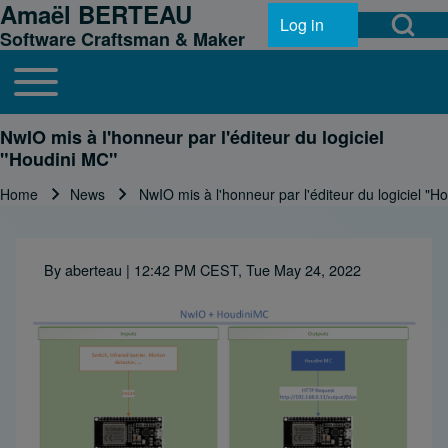
Amaël BERTEAU
Open Search Bl
Skip to header
Skip to main navigation
Skip to main content
Skip to footer
Log in
User account menu
Software Craftsman & Maker
Toggle main menu
Main navigation
Search
NwIO mis à l'honneur par l'éditeur du logiciel
"Houdini MC"
Home
News
NwIO mis à l'honneur par l'éditeur du logiciel "H
Close search
Breadcrumb
By
aberteau
| 12:42 PM CEST, Tue May 24, 2022