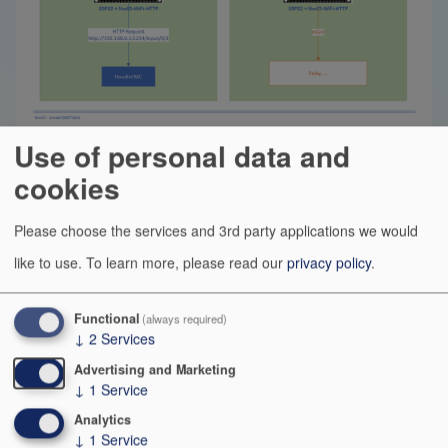
Use of personal data and
Ma petite fierté de la journée.. 😎
cookies
Cela fait plusieurs années que je travaille sur des
Please choose the services and 3rd party applications we would
projets Open Source et propose différentes librairies.
like to use.
To learn more, please read our
privacy policy
.
Bien que ma plus grande source de satisfaction soit le
Functional
(always required)
fait de mettre à disposition des solutions utiles et de
↓
2
Services
pouvoir partager le code de mes créations, je suis
Advertising and Marketing
toujours flatté lorsque je reçois des messages de
↓
1
Service
remerciement pour mon travail et pas peu fier des
Analytics
stats de téléchargement de certaines de mes libs (qui
↓
1
Service