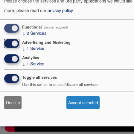
Please choose the services and 3rd party applications we would like
more, please read our
privacy policy
.
Pour ceux qui s'interrogent sur les détails de cette
transformation, cette nouvelle vidéo devrait vous
Functional
(always required)
intéresser...
↓
2
Services
Advertising and Marketing
↓
1
Service
Analytics
↓
1
Service
Toggle all services
Use this switch to enable/disable all services.
Decline
Accept selected