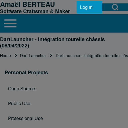
Amaël BERTEAU
Open Search Bl
Skip to header
Skip to main navigation
Skip to main content
Skip to footer
Log in
User account menu
Software Craftsman & Maker
Toggle main menu
Main navigation
Search
DartLauncher - Intégration tourelle châssis
(08/04/2022)
Home
Dart Launcher
DartLauncher - Intégration tourelle châ
Close search
Breadcrumb
Personal Projects
Open Source
Public Use
Professional Use