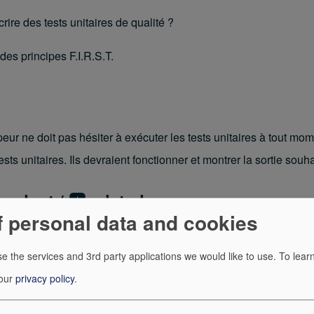
ire des tests unitaires de qualité ?
des principes F.I.R.S.T.
eur ne doit pas hésiter à exécuter les tests unitaires à tout m
tests unitaires. Ils devraient fonctionner et montrer la sortie s
endent / 🅸solated
f personal data and cookies
out test unitaire donné, pour ses variables d'environnement ou po
e the services and 3rd party applications we would like to use.
To lear
u'il ne soit influencé par aucun autre facteur
 our
privacy policy
.
 les 3 A du test : Arrange, Act, Assert (aussi appelé, dans cert