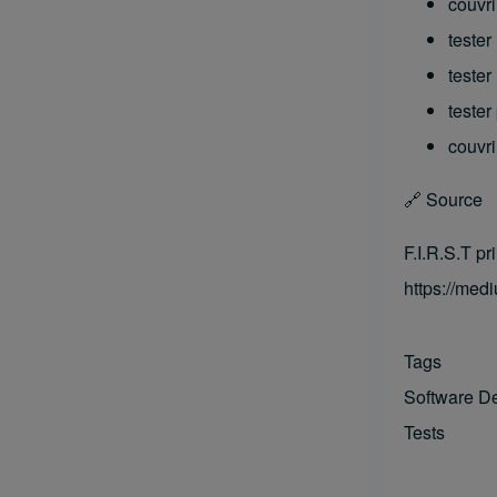
couvri
tester
tester
tester
couvri
🔗
Source
F.I.R.S.T pr
https://med
Tags
Software D
Tests