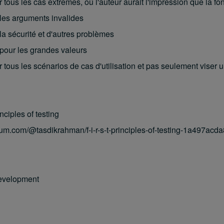
r tous les cas extrêmes, où l'auteur aurait l'impression que la fo
 les arguments invalides
 la sécurité et d'autres problèmes
 pour les grandes valeurs
r tous les scénarios de cas d'utilisation et pas seulement vise
inciples of testing
ium.com/@tasdikrahman/f-i-r-s-t-principles-of-testing-1a497acd
evelopment