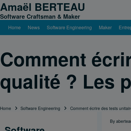
Amaël BERTEAU
Skip to header
Skip to main navigation
Skip to main content
Skip to footer
Software Craftsman & Maker
Home
News
Software Engineering
Maker
Entre
Main navigation
Search
Comment écrire
Close search
qualité ? Les 
Home
Software Engineering
Comment écrire des tests unitair
Breadcrumb
By
abertea
Software