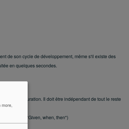
oment de son cycle de développement, même s'il existe des
ouhaitée en quelques secondes.
ur sa configuration. Il doit être indépendant de tout le reste
n more,
ains ouvrages, "Given, when, then")