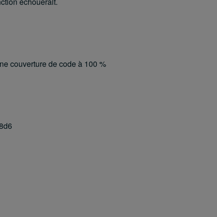
nction échouerait.
r une couverture de code à 100 %
a8d6