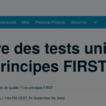
preneuriat
Misc
Personal Projects
About me
About me sub-naviga
 des tests uni
principes FIRS
es de qualité ? Les principes FIRST
u
| 1:54 PM CEST, Fri September 09, 2022