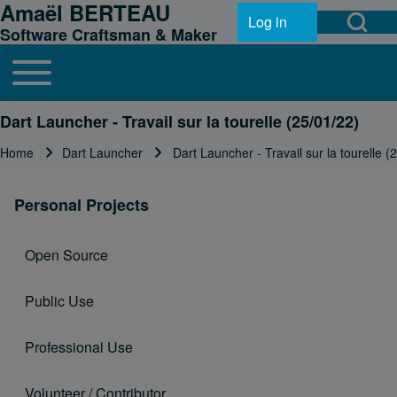
Amaël BERTEAU
Open Search Bl
Skip to header
Skip to main navigation
Skip to main content
Skip to footer
Log in
User account menu
Software Craftsman & Maker
Toggle main menu
Main navigation
Search
Dart Launcher - Travail sur la tourelle (25/01/22)
Home
Dart Launcher
Dart Launcher - Travail sur la tourelle (
Breadcrumb
Close search
Personal Projects
Open Source
Public Use
Professional Use
Volunteer / Contributor