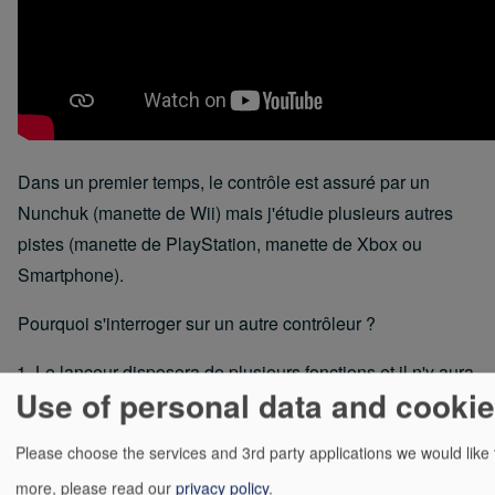
Dans un premier temps, le contrôle est assuré par un
Nunchuk (manette de Wii) mais j'étudie plusieurs autres
pistes (manette de PlayStation, manette de Xbox ou
Smartphone).
Pourquoi s'interroger sur un autre contrôleur ?
Le lanceur disposera de plusieurs fonctions et il n'y aura
Use of personal data and cooki
pas assez de boutons sur ce contrôleur.
Le lanceur sera capable de remonter certaines
Please choose the services and 3rd party applications we would like
informations et ce mode de contrôle ne dispose pas
more, please read our
privacy policy
.