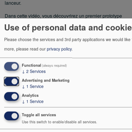
lanceur.
Dans cette vidéo, vous découvrirez un premier prototype
de cette tourelle en action. (Il manque le dispositif de
Use of personal data and cooki
fixation du lanceur)
Please choose the services and 3rd party applications we would like
more, please read our
privacy policy
.
Functional
(always required)
↓
2
Services
Advertising and Marketing
↓
1
Service
Analytics
↓
1
Service
Toggle all services
Use this switch to enable/disable all services.