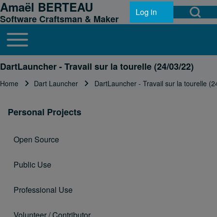
Amaël BERTEAU
Open Search Bl
Skip to header
Skip to main navigation
Skip to main content
Skip to footer
Log in
User account menu
Software Craftsman & Maker
Toggle main menu
Main navigation
Search
DartLauncher - Travail sur la tourelle (24/03/22)
Home
Dart Launcher
DartLauncher - Travail sur la tourelle (2
Breadcrumb
Close search
Personal Projects
Open Source
Public Use
Professional Use
Volunteer / Contributor