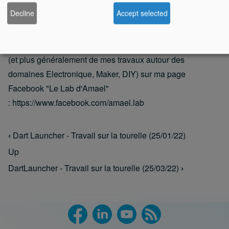
Decline
Accept selected
Prochaine étape : Fixer le lanceur sur la tourelle.
Vous pouvez suivre l'évolution de ce projet au jour le jour
(et plus généralement de mes travaux autour des
domaines Electronique, Maker, DIY) sur ma page
Facebook "Le Lab d'Amael"
:
https://www.facebook.com/amael.lab
‹
Dart Launcher - Travail sur la tourelle (25/01/22)
Book traversal links for Dart Launcher
Up
DartLauncher - Travail sur la tourelle (25/03/22)
›